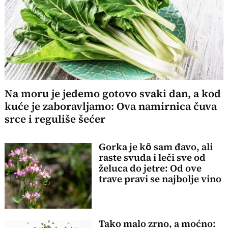
Na moru je jedemo gotovo svaki dan, a kod
kuće je zaboravljamo: Ova namirnica čuva
srce i reguliše šećer
Gorka je kȏ sam đavo, ali
raste svuda i leči sve od
želuca do jetre: Od ove
trave pravi se najbolje vino
Tako malo zrno, a moćno: