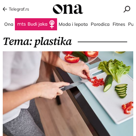
Telegraf.rs
Ona
Budi jaka
Moda i lepota
Porodica
Fitnes
Put
Tema: plastika