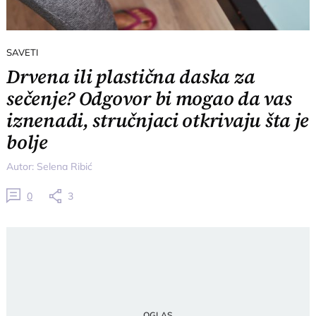
SAVETI
Drvena ili plastična daska za
sečenje? Odgovor bi mogao da vas
iznenadi, stručnjaci otkrivaju šta je
bolje
Autor:
Selena Ribić
0
3