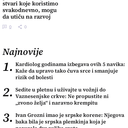
stvari koje koristimo
svakodnevno, mogu
da utiču na razvoj
ploda
0
0
Najnovije
1.
Kardiolog godinama izbegava ovih 5 navika:
Kaže da upravo tako čuva srce i smanjuje
rizik od bolesti
2.
Sedite u pletnu i uživajte u vožnji do
Vaznesenjske crkve: Ne propustite ni
„zvono želja“ i naravno krempitu
3.
Ivan Grozni imao je srpske korene: Njegova
baka bila je srpska plemkinja koja je