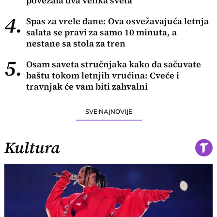
povezala dva velika sveta
4.
Spas za vrele dane: Ova osvežavajuća letnja
salata se pravi za samo 10 minuta, a
nestane sa stola za tren
5.
Osam saveta stručnjaka kako da sačuvate
baštu tokom letnjih vrućina: Cveće i
travnjak će vam biti zahvalni
SVE NAJNOVIJE
Kultura