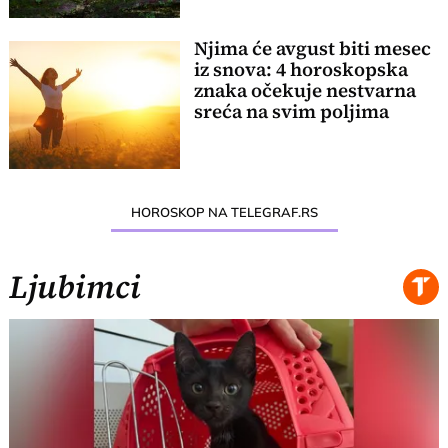
Njima će avgust biti mesec
iz snova: 4 horoskopska
znaka očekuje nestvarna
sreća na svim poljima
HOROSKOP NA TELEGRAF.RS
Ljubimci