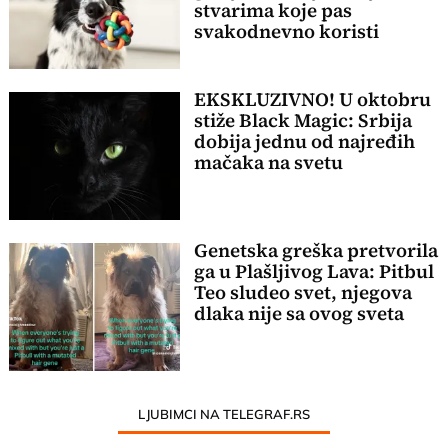
stvarima koje pas
svakodnevno koristi
EKSKLUZIVNO! U oktobru
stiže Black Magic: Srbija
dobija jednu od najređih
mačaka na svetu
Genetska greška pretvorila
ga u Plašljivog Lava: Pitbul
Teo sludeo svet, njegova
dlaka nije sa ovog sveta
LJUBIMCI NA TELEGRAF.RS