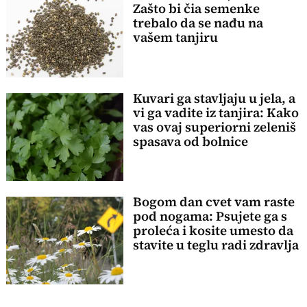
Zašto bi čia semenke
trebalo da se nađu na
vašem tanjiru
Kuvari ga stavljaju u jela, a
vi ga vadite iz tanjira: Kako
vas ovaj superiorni zeleniš
spasava od bolnice
Bogom dan cvet vam raste
pod nogama: Psujete ga s
proleća i kosite umesto da
stavite u teglu radi zdravlja