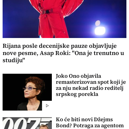
Rijana posle decenijske pauze objavljuje
nove pesme, Asap Roki: "Ona je trenutno u
studiju"
Joko Ono objavila
remasterizovan spot koji je
za nju nekad radio reditelj
srpskog porekla
Ko će biti novi Džejms
Bond? Potraga za agentom