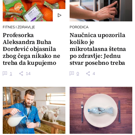
FITNES I ZDRAVLJE
PORODICA
Profesorka
Naučnica upozorila
Aleksandra Buha
koliko je
Đorđević objasnila
mikrotalasna štetna
zbog čega nikako ne
po zdravlje: Jednu
treba da kupujemo
stvar posebno treba
upakovano voće i
izbegavati
1
14
0
4
povrće