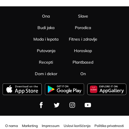
Ona
Slave
Budi jaka
Porodica
Moda i lepota
Fitnes i zdravlje
Putovanja
Horoskop
Recepti
Plantbased
Dom i dekor
On
O nama
Marketing
Impressum
Uslovi korišćenja
Politika privatnosti