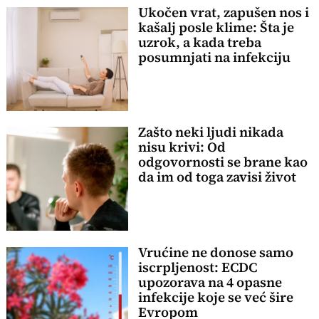
Ukočen vrat, zapušen nos i
kašalj posle klime: Šta je
uzrok, a kada treba
posumnjati na infekciju
Zašto neki ljudi nikada
nisu krivi: Od
odgovornosti se brane kao
da im od toga zavisi život
Vrućine ne donose samo
iscrpljenost: ECDC
upozorava na 4 opasne
infekcije koje se već šire
Evropom