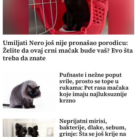
Umiljati Nero još nije pronašao porodicu:
Želite da ovaj crni mačak bude vaš? Evo šta
treba da znate
Pufnaste i nežne poput
svile, prosto se tope u
rukama: Pet rasa mačaka
koje imaju najluksuznije
krzno
Neprijatni mirisi,
bakterije, dlake, sebum,
grinje: Šta se još krije na