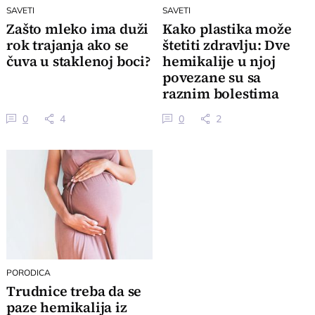
SAVETI
SAVETI
Zašto mleko ima duži
Kako plastika može
rok trajanja ako se
štetiti zdravlju: Dve
čuva u staklenoj boci?
hemikalije u njoj
povezane su sa
raznim bolestima
0
4
0
2
PORODICA
Trudnice treba da se
paze hemikalija iz