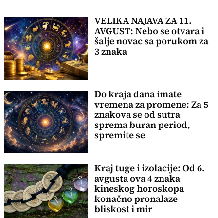
VELIKA NAJAVA ZA 11.
AVGUST: Nebo se otvara i
šalje novac sa porukom za
3 znaka
Do kraja dana imate
vremena za promene: Za 5
znakova se od sutra
sprema buran period,
spremite se
Kraj tuge i izolacije: Od 6.
avgusta ova 4 znaka
kineskog horoskopa
konačno pronalaze
bliskost i mir