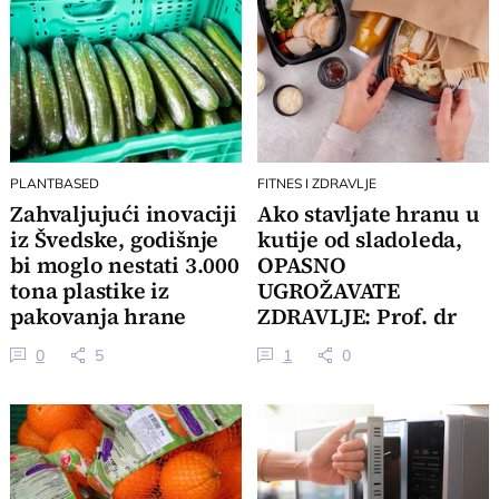
PLANTBASED
FITNES I ZDRAVLJE
Zahvaljujući inovaciji
Ako stavljate hranu u
iz Švedske, godišnje
kutije od sladoleda,
bi moglo nestati 3.000
OPASNO
tona plastike iz
UGROŽAVATE
pakovanja hrane
ZDRAVLJE: Prof. dr
Ljubinka Rajaković
0
5
1
0
upozorava