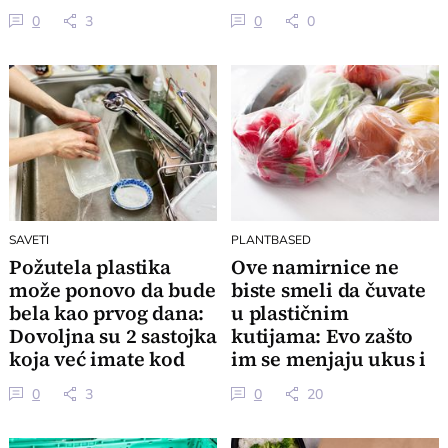
0
3
0
0
SAVETI
PLANTBASED
Požutela plastika
Ove namirnice ne
može ponovo da bude
biste smeli da čuvate
bela kao prvog dana:
u plastičnim
Dovoljna su 2 sastojka
kutijama: Evo zašto
koja već imate kod
im se menjaju ukus i
kuće
miris
0
3
0
20