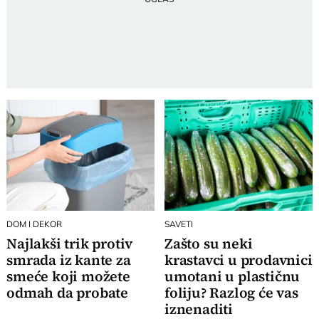
DOM I DEKOR
SAVETI
Najlakši trik protiv
Zašto su neki
smrada iz kante za
krastavci u prodavnici
smeće koji možete
umotani u plastičnu
odmah da probate
foliju? Razlog će vas
iznenaditi