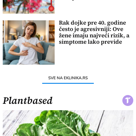
Rak dojke pre 40. godine
često je agresivniji: Ove
žene imaju najveći rizik, a
simptome lako previde
SVE NA EKLINIKA.RS
Plantbased