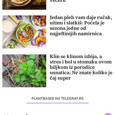
večeru
Jedan pleh vam daje ručak,
užinu i slatkiš: Počela je
sezona jedne od
najjeftinijih namirnica
Klin se klinom izbija, a
stres i bol u stomaku ovom
biljkom iz porodice
usnatica: Ne znate koliko je
čaj super
PLANTBASED NA TELEGRAF.RS