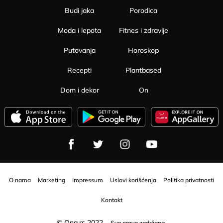
Budi jaka
Porodica
Moda i lepota
Fitnes i zdravlje
Putovanja
Horoskop
Recepti
Plantbased
Dom i dekor
On
O nama
Marketing
Impressum
Uslovi korišćenja
Politika privatnosti
Kontakt
© Ona.rs 2022.
Sva prava zadržana.