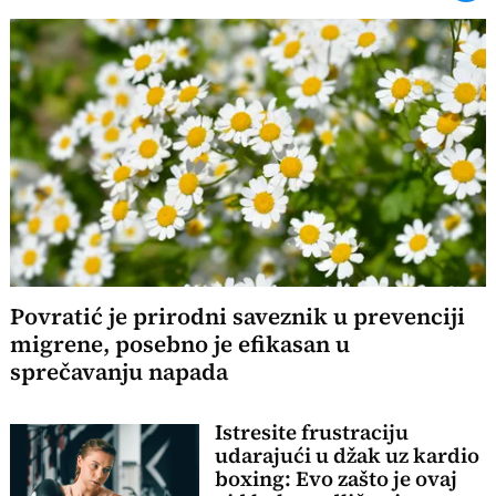
Povratić je prirodni saveznik u prevenciji
migrene, posebno je efikasan u
sprečavanju napada
Istresite frustraciju
udarajući u džak uz kardio
boxing: Evo zašto je ovaj