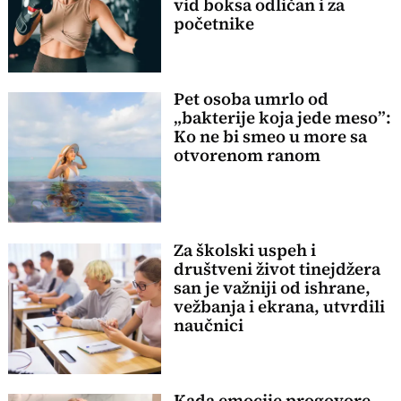
vid boksa odličan i za
početnike
Pet osoba umrlo od
„bakterije koja jede meso”:
Ko ne bi smeo u more sa
otvorenom ranom
Za školski uspeh i
društveni život tinejdžera
san je važniji od ishrane,
vežbanja i ekrana, utvrdili
naučnici
Kada emocije progovore