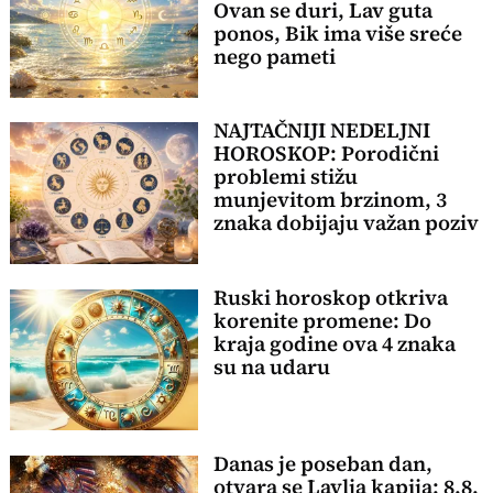
Ovan se duri, Lav guta
ponos, Bik ima više sreće
nego pameti
NAJTAČNIJI NEDELJNI
HOROSKOP: Porodični
problemi stižu
munjevitom brzinom, 3
znaka dobijaju važan poziv
Ruski horoskop otkriva
korenite promene: Do
kraja godine ova 4 znaka
su na udaru
Danas je poseban dan,
otvara se Lavlja kapija: 8.8.