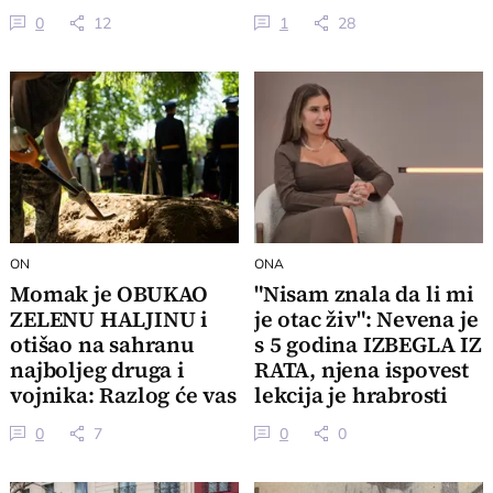
projektom"
0
12
1
28
ON
ONA
Momak je OBUKAO
"Nisam znala da li mi
ZELENU HALJINU i
je otac živ": Nevena je
otišao na sahranu
s 5 godina IZBEGLA IZ
najboljeg druga i
RATA, njena ispovest
vojnika: Razlog će vas
lekcija je hrabrosti
dovesti do suza
0
7
0
0