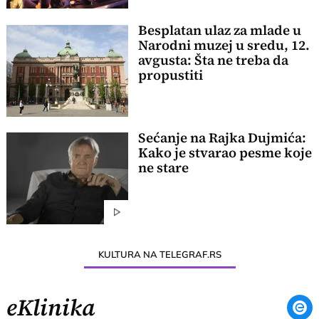
Besplatan ulaz za mlade u
Narodni muzej u sredu, 12.
avgusta: Šta ne treba da
propustiti
Sećanje na Rajka Dujmića:
Kako je stvarao pesme koje
ne stare
KULTURA NA TELEGRAF.RS
eKlinika