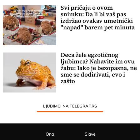
Svi pričaju o ovom
snimku: Da li bi vaš pas
izdržao ovakav umetnički
"napad" barem pet minuta
Deca žele egzotičnog
ljubimca? Nabavite im ovu
žabu: Iako je bezopasna, ne
sme se dodirivati, evo i
zašto
LJUBIMCI NA TELEGRAF.RS
Ona
Slave