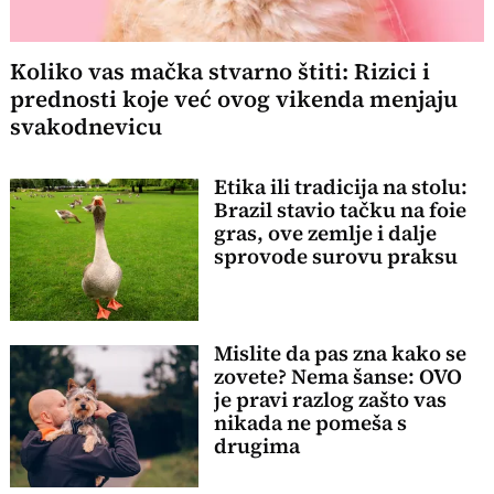
Koliko vas mačka stvarno štiti: Rizici i
prednosti koje već ovog vikenda menjaju
svakodnevicu
Etika ili tradicija na stolu:
Brazil stavio tačku na foie
gras, ove zemlje i dalje
sprovode surovu praksu
Mislite da pas zna kako se
zovete? Nema šanse: OVO
je pravi razlog zašto vas
nikada ne pomeša s
drugima