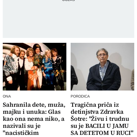
ONA
PORODICA
Sahranila dete, muža,
Tragična priča iz
majku i unuka: Glas
detinjstva Zdravka
kao ona nema niko, a
Šotre: "Živu i trudnu
nazivali su je
su je BACILI U JAMU
"nacističkim
SA DETETOM U RUCI"