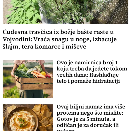
Čudesna travčica iz božje bašte raste u
Vojvodini: Vraća snagu u noge, izbacuje
šlajm, tera komarce i miševe
Ovo je namirnica broj 1
koju treba da jedete tokom
vrelih dana: Rashlađuje
telo i pomaže hidrataciji
Ovaj biljni namaz ima više
proteina nego što mislite:
Gotov je za 5 minuta, a
odličan je za doručak ili