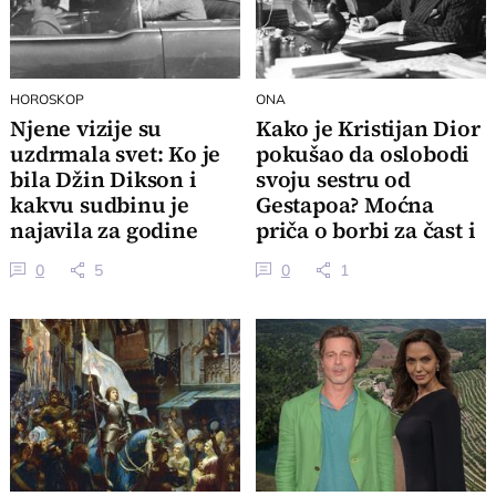
HOROSKOP
ONA
Njene vizije su
Kako je Kristijan Dior
uzdrmala svet: Ko je
pokušao da oslobodi
bila Džin Dikson i
svoju sestru od
kakvu sudbinu je
Gestapoa? Moćna
najavila za godine
priča o borbi za čast i
koje dolaze?
slobodu
0
5
0
1