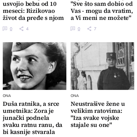
usvojio bebu od 10
"Sve što sam dobio od
meseci: Rizikovao
Vas - mogu da vratim,
život da pređe s njom
a Vi meni ne možete"
granicu
0
4
0
7
ONA
ONA
Duša ratnika, a srce
Neustrašive žene u
umetnika: Zora je
velikim ratovima:
junački podnela
"Iza svake vojske
svaku ratnu ranu, da
stajale su one"
bi kasnije stvarala