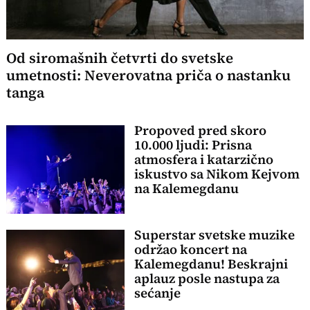
Od siromašnih četvrti do svetske
umetnosti: Neverovatna priča o nastanku
tanga
Propoved pred skoro
10.000 ljudi: Prisna
atmosfera i katarzično
iskustvo sa Nikom Kejvom
na Kalemegdanu
Superstar svetske muzike
održao koncert na
Kalemegdanu! Beskrajni
aplauz posle nastupa za
sećanje