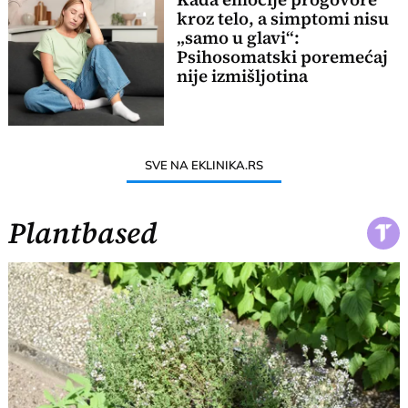
kroz telo, a simptomi nisu
„samo u glavi“:
Psihosomatski poremećaj
nije izmišljotina
SVE NA EKLINIKA.RS
Plantbased