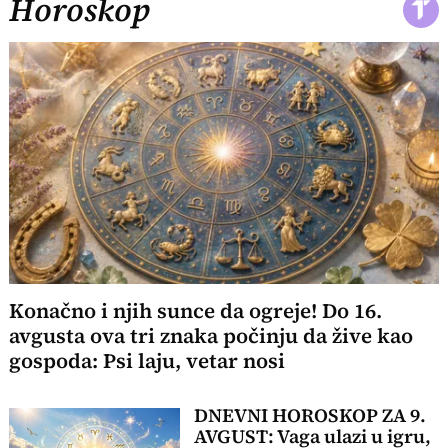
Horoskop
Konačno i njih sunce da ogreje! Do 16.
avgusta ova tri znaka počinju da žive kao
gospoda: Psi laju, vetar nosi
DNEVNI HOROSKOP ZA 9.
AVGUST: Vaga ulazi u igru,