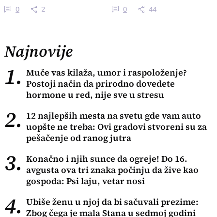
modne kreacije
0
2
0
44
Najnovije
1.
Muče vas kilaža, umor i raspoloženje?
Postoji način da prirodno dovedete
hormone u red, nije sve u stresu
2.
12 najlepših mesta na svetu gde vam auto
uopšte ne treba: Ovi gradovi stvoreni su za
pešačenje od ranog jutra
3.
Konačno i njih sunce da ogreje! Do 16.
avgusta ova tri znaka počinju da žive kao
gospoda: Psi laju, vetar nosi
4.
Ubiše ženu u njoj da bi sačuvali prezime:
Zbog čega je mala Stana u sedmoj godini