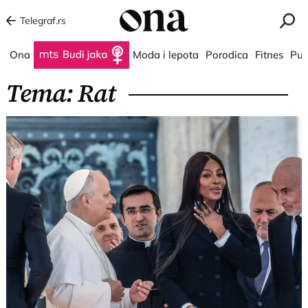
Telegraf.rs
Ona
Budi jaka
Moda i lepota
Porodica
Fitnes
Put
Tema: Rat