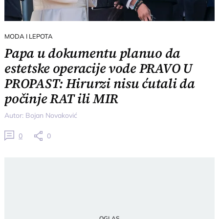
MODA I LEPOTA
Papa u dokumentu planuo da
estetske operacije vode PRAVO U
PROPAST: Hirurzi nisu ćutali da
počinje RAT ili MIR
Autor:
Bojan Novaković
0
0