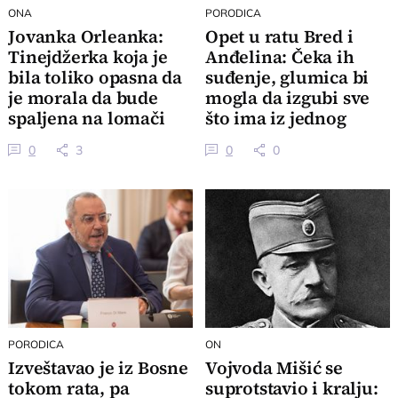
ONA
PORODICA
Jovanka Orleanka:
Opet u ratu Bred i
Tinejdžerka koja je
Anđelina: Čeka ih
bila toliko opasna da
suđenje, glumica bi
je morala da bude
mogla da izgubi sve
spaljena na lomači
što ima iz jednog
razloga
0
3
0
0
PORODICA
ON
Izveštavao je iz Bosne
Vojvoda Mišić se
tokom rata, pa
suprotstavio i kralju: