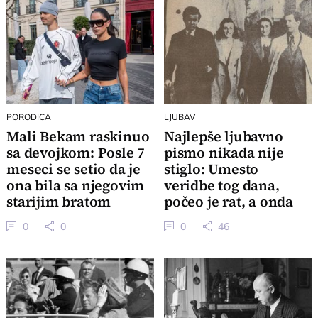
PORODICA
LJUBAV
Mali Bekam raskinuo
Najlepše ljubavno
sa devojkom: Posle 7
pismo nikada nije
meseci se setio da je
stiglo: Umesto
ona bila sa njegovim
veridbe tog dana,
starijim bratom
počeo je rat, a onda
su otišli u smrt
0
0
0
46