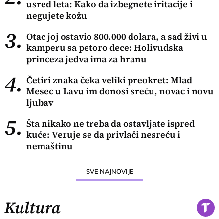
usred leta: Kako da izbegnete iritacije i
negujete kožu
3.
Otac joj ostavio 800.000 dolara, a sad živi u
kamperu sa petoro dece: Holivudska
princeza jedva ima za hranu
4.
Četiri znaka čeka veliki preokret: Mlad
Mesec u Lavu im donosi sreću, novac i novu
ljubav
5.
Šta nikako ne treba da ostavljate ispred
kuće: Veruje se da privlači nesreću i
nemaštinu
SVE NAJNOVIJE
Kultura