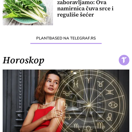
zaboravljamo: Ova
namirnica čuva srce i
reguliše šećer
PLANTBASED NA TELEGRAF.RS
Horoskop