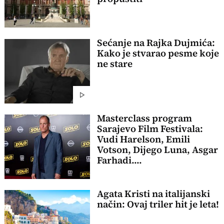
Sećanje na Rajka Dujmića:
Kako je stvarao pesme koje
ne stare
Masterclass program
Sarajevo Film Festivala:
Vudi Harelson, Emili
Votson, Dijego Luna, Asgar
Farhadi....
Agata Kristi na italijanski
način: Ovaj triler hit je leta!