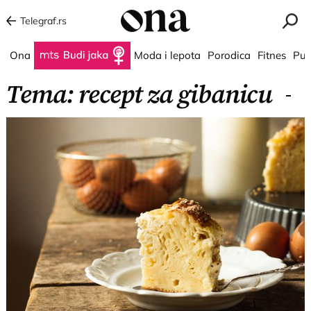
Telegraf.rs
Ona
Budi jaka
Moda i lepota
Porodica
Fitnes
Put
Tema: recept za gibanicu