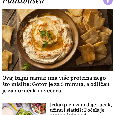
Plantbased
Ovaj biljni namaz ima više proteina nego
što mislite: Gotov je za 5 minuta, a odličan
je za doručak ili večeru
Jedan pleh vam daje ručak,
užinu i slatkiš: Počela je