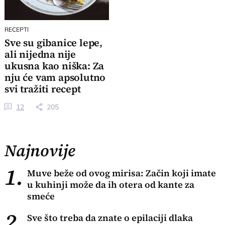
RECEPTI
Sve su gibanice lepe,
ali nijedna nije
ukusna kao niška: Za
nju će vam apsolutno
svi tražiti recept
12
205
Najnovije
1.
Muve beže od ovog mirisa: Začin koji imate
u kuhinji može da ih otera od kante za
smeće
2.
Sve što treba da znate o epilaciji dlaka