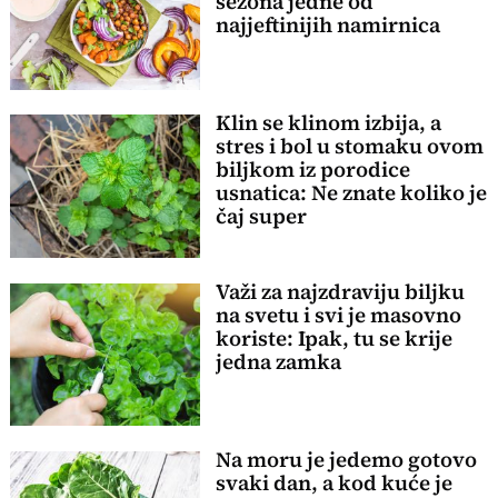
sezona jedne od
najjeftinijih namirnica
Klin se klinom izbija, a
stres i bol u stomaku ovom
biljkom iz porodice
usnatica: Ne znate koliko je
čaj super
Važi za najzdraviju biljku
na svetu i svi je masovno
koriste: Ipak, tu se krije
jedna zamka
Na moru je jedemo gotovo
svaki dan, a kod kuće je