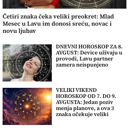
Četiri znaka čeka veliki preokret: Mlad
Mesec u Lavu im donosi sreću, novac i
novu ljubav
DNEVNI HOROSKOP ZA 8.
AVGUST: Device uživaju u
provodi, Lavu partner
zamera neispunjeno
VELIKI VIKEND
HOROSKOP OD 7. DO 9.
AVGUSTA: Jedan poziv
menja planove, a ova 3
znaka očekuje veliki
preokret