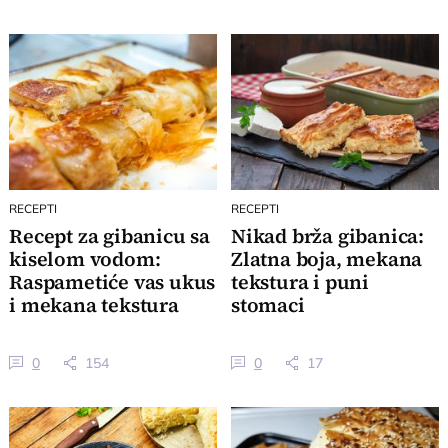
RECEPTI
RECEPTI
Recept za gibanicu sa
Nikad brža gibanica:
kiselom vodom:
Zlatna boja, mekana
Raspametiće vas ukus
tekstura i puni
i mekana tekstura
stomaci
0
154
0
17