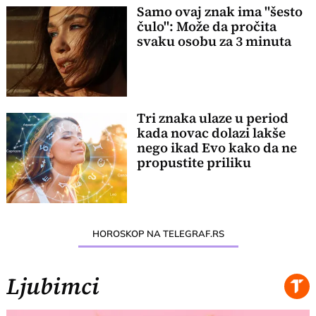
Samo ovaj znak ima "šesto
čulo": Može da pročita
svaku osobu za 3 minuta
Tri znaka ulaze u period
kada novac dolazi lakše
nego ikad Evo kako da ne
propustite priliku
HOROSKOP NA TELEGRAF.RS
Ljubimci