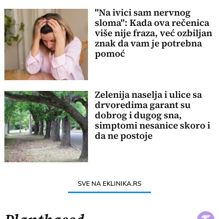
"Na ivici sam nervnog
sloma": Kada ova rečenica
više nije fraza, već ozbiljan
znak da vam je potrebna
pomoć
Zelenija naselja i ulice sa
drvoredima garant su
dobrog i dugog sna,
simptomi nesanice skoro i
da ne postoje
SVE NA EKLINIKA.RS