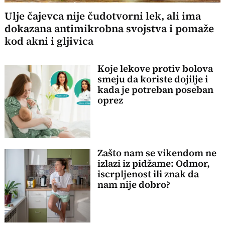
Ulje čajevca nije čudotvorni lek, ali ima
dokazana antimikrobna svojstva i pomaže
kod akni i gljivica
Koje lekove protiv bolova
smeju da koriste dojilje i
kada je potreban poseban
oprez
Zašto nam se vikendom ne
izlazi iz pidžame: Odmor,
iscrpljenost ili znak da
nam nije dobro?