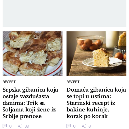
RECEPTI
RECEPTI
Srpska gibanica koja
Domaća gibanica koja
ostaje vazdušasta
se topi u ustima:
danima: Trik sa
Starinski recept iz
šoljama koji žene iz
bakine kuhinje,
Srbije prenose
korak po korak
generacijama
0
39
0
8