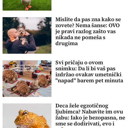
Mislite da pas zna kako se
zovete? Nema šanse: OVO
je pravi razlog zašto vas
nikada ne pomeša s
drugima
Svi pričaju o ovom
snimku: Da li bi vaš pas
izdržao ovakav umetnički
"napad" barem pet minuta
Deca žele egzotičnog
ljubimca? Nabavite im ovu
žabu: Iako je bezopasna, ne
sme se dodirivati, evo i