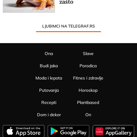
zašto
LJUBIMCI NA TELEGRAF.RS
Ona
Slave
Budi jaka
Porodica
Moda i lepota
Fitnes i zdravlje
Putovanja
Horoskop
Recepti
Plantbased
Dom i dekor
On