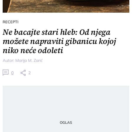
RECEPTI
Ne bacajte stari hleb: Od njega
možete napraviti gibanicu kojoj
niko neće odoleti
Autor:
Marija M. Zarić
0
2