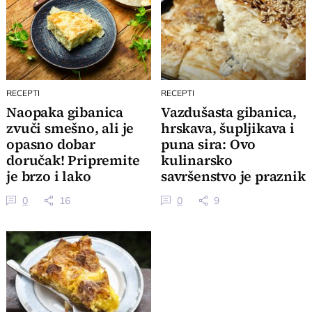
RECEPTI
RECEPTI
Naopaka gibanica
Vazdušasta gibanica,
zvuči smešno, ali je
hrskava, šupljikava i
opasno dobar
puna sira: Ovo
doručak! Pripremite
kulinarsko
je brzo i lako
savršenstvo je praznik
za nepca
0
16
0
9