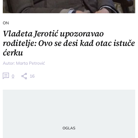
ON
Vladeta Jerotić upozoravao
roditelje: Ovo se desi kad otac istuče
ćerku
Autor:
Marta Petrović
0
16