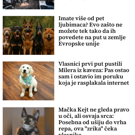
Imate više od pet
ljubimaca? Evo zašto ne
možete tek tako da ih
povedete na put u zemlje
Evropske unije
Vlasnici prvi put pustili
Milera iz kaveza: Pas ostao
sam i ostavio im poruku
koja je rasplakala internet
Mačka Kejt ne gleda pravo
u oči, ali osvaja srca:
Posebna od ušiju do vrha
repa, ova "zrika" čeka
vlasnika