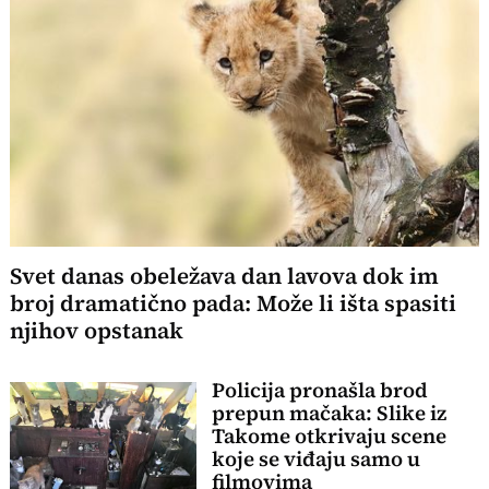
Svet danas obeležava dan lavova dok im
broj dramatično pada: Može li išta spasiti
njihov opstanak
Policija pronašla brod
prepun mačaka: Slike iz
Takome otkrivaju scene
koje se viđaju samo u
filmovima