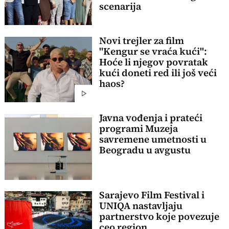
scenarija
Novi trejler za film
"Kengur se vraća kući":
Hoće li njegov povratak
kući doneti red ili još veći
haos?
Javna vođenja i prateći
programi Muzeja
savremene umetnosti u
Beogradu u avgustu
Sarajevo Film Festival i
UNIQA nastavljaju
partnerstvo koje povezuje
ceo region