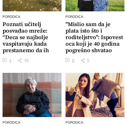
PORODICA
PORODICA
Poznati učitelj
"Mislio sam da je
posvađao mreže:
plata isto što i
“Deca se najbolje
roditeljstvo": Ispovest
vaspitavaju kada
oca koji je 40 godina
prestanemo da ih
pogrešno shvatao
vaspitavamo”
ljubav
1
35
0
5
PORODICA
PORODICA