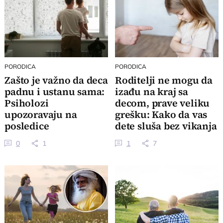
PORODICA
PORODICA
Zašto je važno da deca
Roditelji ne mogu da
padnu i ustanu sama:
izađu na kraj sa
Psiholozi
decom, prave veliku
upozoravaju na
grešku: Kako da vas
posledice
dete sluša bez vikanja
prezaštićenosti
i pretnji
0
1
1
7