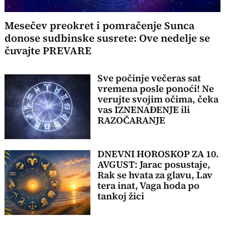
Mesečev preokret i pomračenje Sunca
donose sudbinske susrete: Ove nedelje se
čuvajte PREVARE
Sve počinje večeras sat
vremena posle ponoći! Ne
verujte svojim očima, čeka
vas IZNENAĐENJE ili
RAZOČARANJE
DNEVNI HOROSKOP ZA 10.
AVGUST: Jarac posustaje,
Rak se hvata za glavu, Lav
tera inat, Vaga hoda po
tankoj žici