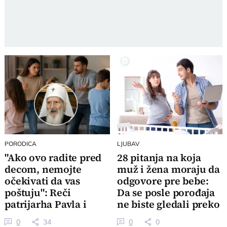
PORODICA
LJUBAV
"Ako ovo radite pred
28 pitanja na koja
decom, nemojte
muž i žena moraju da
očekivati da vas
odgovore pre bebe:
poštuju": Reči
Da se posle porođaja
patrijarha Pavla i
ne biste gledali preko
danas bole
nišana
0
34
0
0