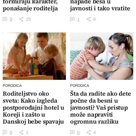
formiraju karakter,
napade besa u
ponašanje roditelja
javnosti i tako vratite
određuje sreću deteta
sebi mir
0
25
1
6
PORODICA
PORODICA
Roditeljstvo oko
Šta da radite ako dete
sveta: Kako izgleda
počne da besni u
postporođajni hotel u
javnosti? Vaš pristup
Koreji i zašto u
može napraviti
Danskoj bebe spavaju
ogromnu razliku
napolju zimi
0
1
0
4