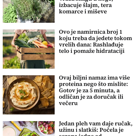
izbacuje šlajm, tera
komarce i miševe
Ovo je namirnica broj 1
koju treba da jedete tokom
vrelih dana: Rashlađuje
telo i pomaže hidrataciji
Ovaj biljni namaz ima više
proteina nego što mislite:
Gotov je za 5 minuta, a
odličan je za doručak ili
večeru
Jedan pleh vam daje ručak,
užinu i slatkiš: Počela je