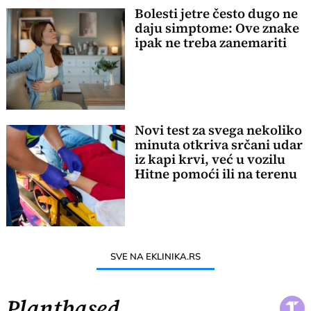
Bolesti jetre često dugo ne
daju simptome: Ove znake
ipak ne treba zanemariti
Novi test za svega nekoliko
minuta otkriva srčani udar
iz kapi krvi, već u vozilu
Hitne pomoći ili na terenu
SVE NA EKLINIKA.RS
Plantbased