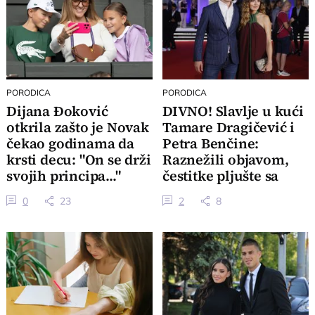
PORODICA
PORODICA
Dijana Đoković
DIVNO! Slavlje u kući
otkrila zašto je Novak
Tamare Dragičević i
čekao godinama da
Petra Benčine:
krsti decu: "On se drži
Raznežili objavom,
svojih principa..."
čestitke pljušte sa
svih strana
0
23
2
8