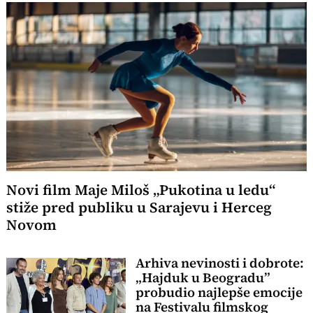
Novi film Maje Miloš „Pukotina u ledu“
stiže pred publiku u Sarajevu i Herceg
Novom
Arhiva nevinosti i dobrote:
„Hajduk u Beogradu”
probudio najlepše emocije
na Festivalu filmskog