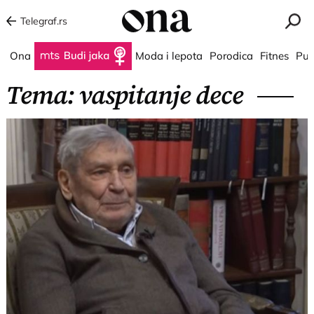
Telegraf.rs
Ona
Budi jaka
Moda i lepota
Porodica
Fitnes
Put
Tema: vaspitanje dece