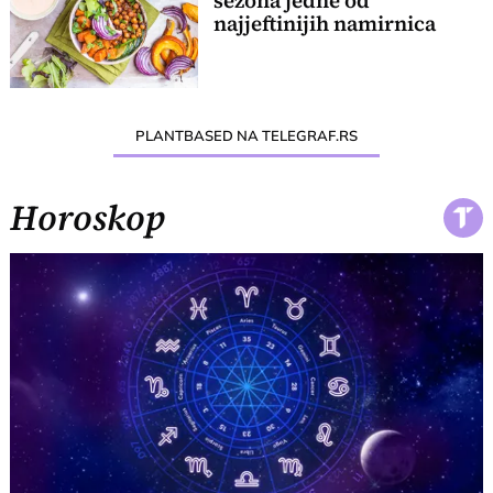
sezona jedne od
najjeftinijih namirnica
PLANTBASED NA TELEGRAF.RS
Horoskop