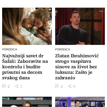
PORODICA
PORODICA
Najvažniji savet dr
Zlatan Ibrahimović
Šafali: Zaboravite na
strogo vaspitava
kontrolu i budite
sinove za život bez
prisutni sa decom
luksuza: Zašto je
svakog dana
zabranio
razmaženost u svom
0
1
4
6
domu