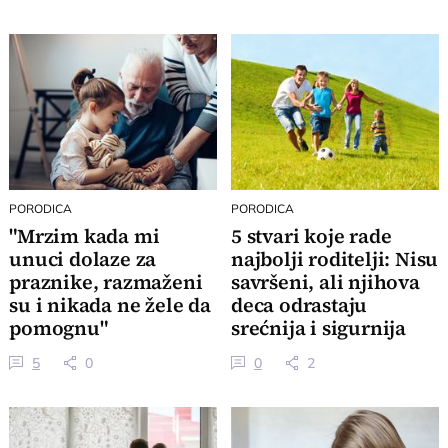
PORODICA
PORODICA
"Mrzim kada mi
5 stvari koje rade
unuci dolaze za
najbolji roditelji: Nisu
praznike, razmaženi
savršeni, ali njihova
su i nikada ne žele da
deca odrastaju
pomognu"
srećnija i sigurnija
5
0
0
2