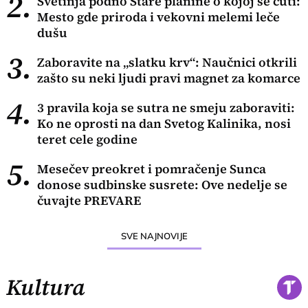
2.
Svetinja podno Stare planine o kojoj se ćuti:
Mesto gde priroda i vekovni melemi leče
dušu
3.
Zaboravite na „slatku krv“: Naučnici otkrili
zašto su neki ljudi pravi magnet za komarce
4.
3 pravila koja se sutra ne smeju zaboraviti:
Ko ne oprosti na dan Svetog Kalinika, nosi
teret cele godine
5.
Mesečev preokret i pomračenje Sunca
donose sudbinske susrete: Ove nedelje se
čuvajte PREVARE
SVE NAJNOVIJE
Kultura