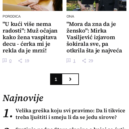
PORODICA
ONA
"U kući više nema
"Mora da zna da je
radosti": Muž očajan
žensko": Mirka
kako žena vaspitava
Vasiljević izjavom
decu - ćerka mi je
šokirala sve, pa
rekla da je mrzi!
otkrila šta je najveća
snaga žene
0
19
1
29
1
Najnovije
1.
Velika greška koju svi pravimo: Da li tikvice
treba ljuštiti i smeju li da se jedu sirove?