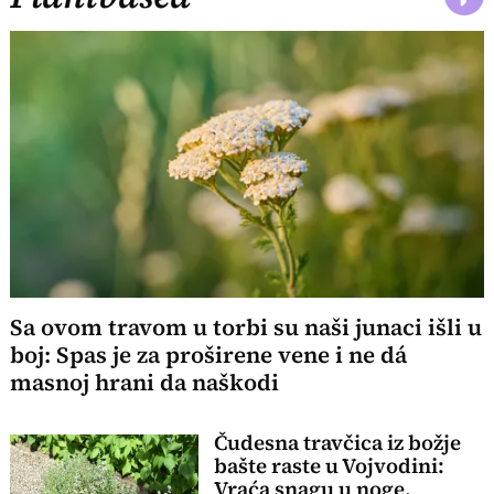
Sa ovom travom u torbi su naši junaci išli u
boj: Spas je za proširene vene i ne dá
masnoj hrani da naškodi
Čudesna travčica iz božje
bašte raste u Vojvodini:
Vraća snagu u noge,