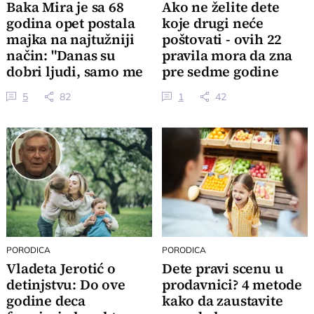
Baka Mira je sa 68
Ako ne želite dete
godina opet postala
koje drugi neće
majka na najtužniji
poštovati - ovih 22
način: "Danas su
pravila mora da zna
dobri ljudi, samo me
pre sedme godine
zaboli..."
5
82
1
42
PORODICA
PORODICA
Vladeta Jerotić o
Dete pravi scenu u
detinjstvu: Do ove
prodavnici? 4 metode
godine deca
kako da zaustavite