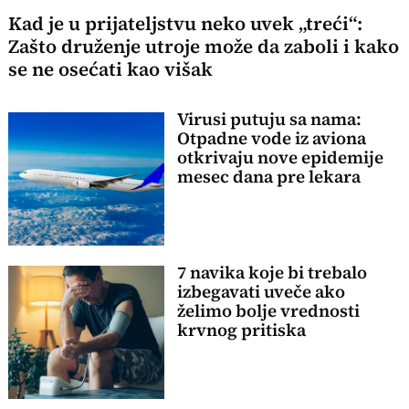
Kad je u prijateljstvu neko uvek „treći“:
Zašto druženje utroje može da zaboli i kako
se ne osećati kao višak
Virusi putuju sa nama:
Otpadne vode iz aviona
otkrivaju nove epidemije
mesec dana pre lekara
7 navika koje bi trebalo
izbegavati uveče ako
želimo bolje vrednosti
krvnog pritiska