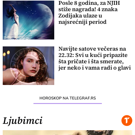
Posle 8 godina, za NJIH
stiže nagrada! 4 znaka
Zodijaka ulaze u
najsrećniji period
Navijte satove večeras na
22.32: Svi u kući pripazite
šta pričate i šta smerate,
jer neko i vama radi o glavi
HOROSKOP NA TELEGRAF.RS
Ljubimci