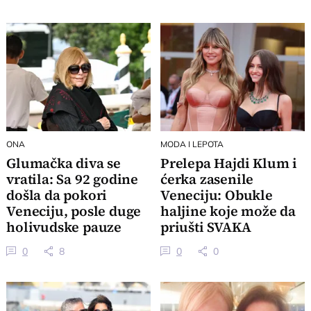
ONA
MODA I LEPOTA
Glumačka diva se
Prelepa Hajdi Klum i
vratila: Sa 92 godine
ćerka zasenile
došla da pokori
Veneciju: Obukle
Veneciju, posle duge
haljine koje može da
holivudske pauze
priušti SVAKA
DEVOJKA, pogledaj
0
8
0
0
kako