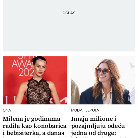
ONA
MODA I LEPOTA
Milena je godinama
Imaju milione i
radila kao konobarica
pozajmljuju odeću
i bebisiterka, a danas
jedna od druge: