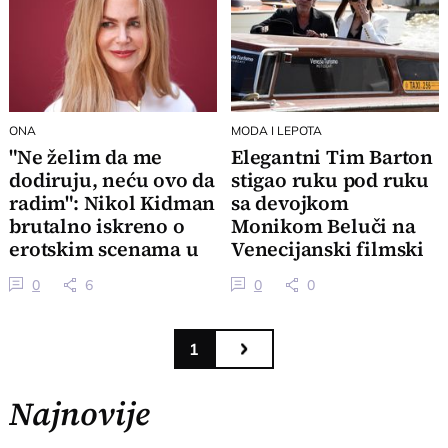
ONA
MODA I LEPOTA
"Ne želim da me
Elegantni Tim Barton
dodiruju, neću ovo da
stigao ruku pod ruku
radim": Nikol Kidman
sa devojkom
brutalno iskreno o
Monikom Beluči na
erotskim scenama u
Venecijanski filmski
novom filmu
festival
0
6
0
0
1
Najnovije