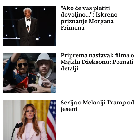
"Ako će vas platiti
dovoljno...": Iskreno
priznanje Morgana
Frimena
Priprema nastavak filma o
Majklu Džeksonu: Poznati
detalji
Serija o Melaniji Tramp od
jeseni