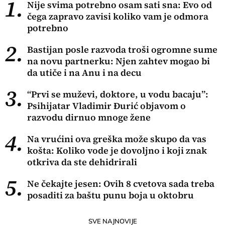
1.
Nije svima potrebno osam sati sna: Evo od
čega zapravo zavisi koliko vam je odmora
potrebno
2.
Bastijan posle razvoda troši ogromne sume
na novu partnerku: Njen zahtev mogao bi
da utiče i na Anu i na decu
3.
“Prvi se muževi, doktore, u vodu bacaju”:
Psihijatar Vladimir Đurić objavom o
razvodu dirnuo mnoge žene
4.
Na vrućini ova greška može skupo da vas
košta: Koliko vode je dovoljno i koji znak
otkriva da ste dehidrirali
5.
Ne čekajte jesen: Ovih 8 cvetova sada treba
posaditi za baštu punu boja u oktobru
SVE NAJNOVIJE