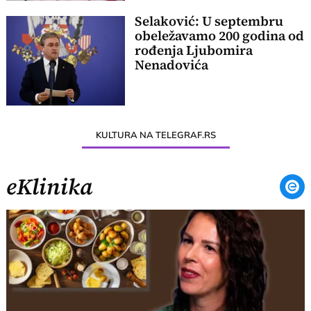
Selaković: U septembru
obeležavamo 200 godina od
rođenja Ljubomira
Nenadovića
KULTURA NA TELEGRAF.RS
eKlinika