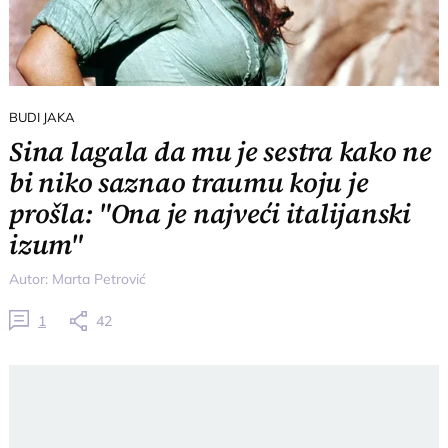
BUDI JAKA
Sina lagala da mu je sestra kako ne
bi niko saznao traumu koju je
prošla: "Ona je najveći italijanski
izum"
Autor:
Marta Petrović
1
42