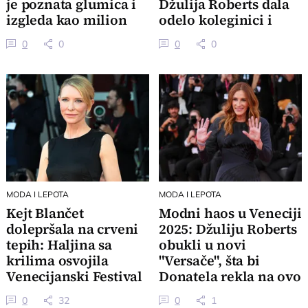
je poznata glumica i
Džulija Roberts dala
izgleda kao milion
odelo koleginici i
dolara
okrenula igricu
0
0
0
0
MODA I LEPOTA
MODA I LEPOTA
Kejt Blančet
Modni haos u Veneciji
dolepršala na crveni
2025: Džuliju Roberts
tepih: Haljina sa
obukli u novi
krilima osvojila
"Versače", šta bi
Venecijanski Festival
Donatela rekla na ovo
izdanje
0
32
0
1