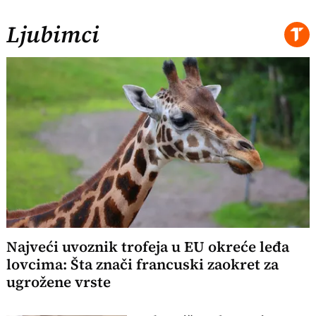
Ljubimci
Najveći uvoznik trofeja u EU okreće leđa
lovcima: Šta znači francuski zaokret za
ugrožene vrste