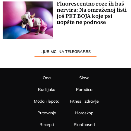
Fluorescentno roze ih baš
nervira: Na omraženoj listi
još PET BOJA koje psi
uopšte ne podnose
LJUBIMCI NA TELEGRAF.RS
Ona
Slave
Budi jaka
Porodica
Moda i lepota
Fitnes i zdravlje
Putovanja
Horoskop
Recepti
Plantbased