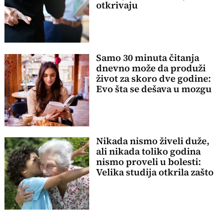
otkrivaju
Samo 30 minuta čitanja
dnevno može da produži
život za skoro dve godine:
Evo šta se dešava u mozgu
Nikada nismo živeli duže,
ali nikada toliko godina
nismo proveli u bolesti:
Velika studija otkrila zašto