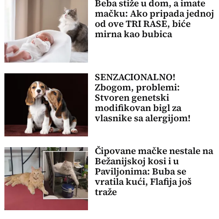
Beba stiže u dom, a imate
mačku: Ako pripada jednoj
od ove TRI RASE, biće
mirna kao bubica
SENZACIONALNO!
Zbogom, problemi:
Stvoren genetski
modifikovan bigl za
vlasnike sa alergijom!
Čipovane mačke nestale na
Bežanijskoj kosi i u
Paviljonima: Buba se
vratila kući, Flafija još
traže