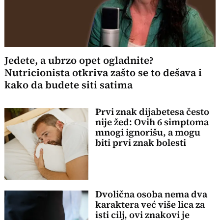
Jedete, a ubrzo opet ogladnite?
Nutricionista otkriva zašto se to dešava i
kako da budete siti satima
Prvi znak dijabetesa često
nije žeđ: Ovih 6 simptoma
mnogi ignorišu, a mogu
biti prvi znak bolesti
Dvolična osoba nema dva
karaktera već više lica za
isti cilj, ovi znakovi je