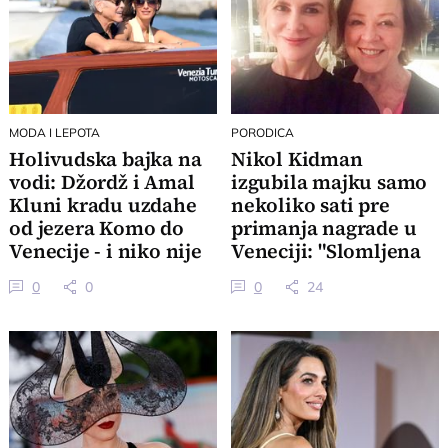
MODA I LEPOTA
PORODICA
Holivudska bajka na
Nikol Kidman
vodi: Džordž i Amal
izgubila majku samo
Kluni kradu uzdahe
nekoliko sati pre
od jezera Komo do
primanja nagrade u
Venecije - i niko nije
Veneciji: "Slomljena
imun
sam od bola"
0
0
0
24