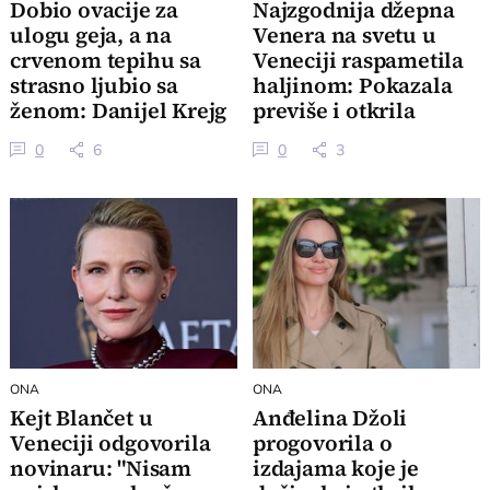
Dobio ovacije za
Najzgodnija džepna
ulogu geja, a na
Venera na svetu u
crvenom tepihu sa
Veneciji raspametila
strasno ljubio sa
haljinom: Pokazala
ženom: Danijel Krejg
previše i otkrila
neprepoznatljiv
najveći adut
0
6
0
3
ONA
ONA
Kejt Blančet u
Anđelina Džoli
Veneciji odgovorila
progovorila o
novinaru: "Nisam
izdajama koje je