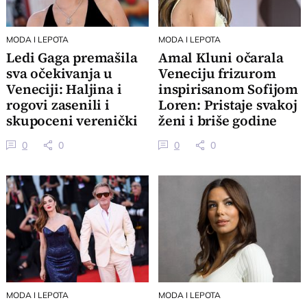
MODA I LEPOTA
MODA I LEPOTA
Ledi Gaga premašila
Amal Kluni očarala
sva očekivanja u
Veneciju frizurom
Veneciji: Haljina i
inspirisanom Sofijom
rogovi zasenili i
Loren: Pristaje svakoj
skupoceni verenički
ženi i briše godine
prsten
0
0
0
0
MODA I LEPOTA
MODA I LEPOTA