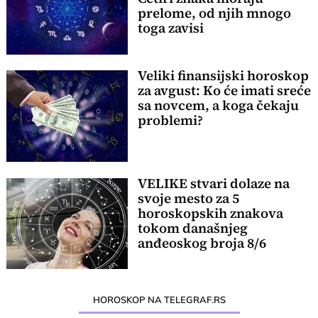
prelome, od njih mnogo
toga zavisi
Veliki finansijski horoskop
za avgust: Ko će imati sreće
sa novcem, a koga čekaju
problemi?
VELIKE stvari dolaze na
svoje mesto za 5
horoskopskih znakova
tokom današnjeg
anđeoskog broja 8/6
HOROSKOP NA TELEGRAF.RS