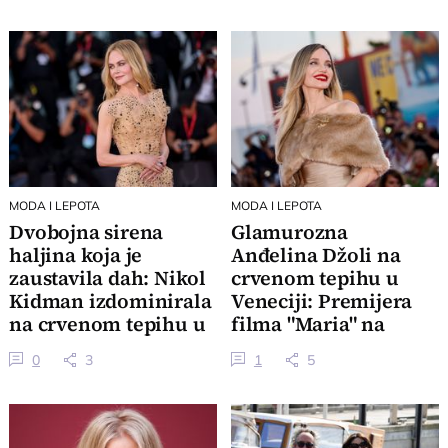
MODA I LEPOTA
MODA I LEPOTA
Dvobojna sirena
Glamurozna
haljina koja je
Anđelina Džoli na
zaustavila dah: Nikol
crvenom tepihu u
Kidman izdominirala
Veneciji: Premijera
na crvenom tepihu u
filma "Maria" na
Veneciji
Venecijanskom
0
3
1
5
festivalu