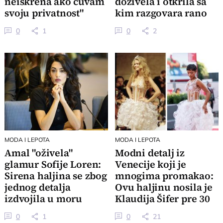
neiskrena ako čuvam
doživela i otkrila sa
svoju privatnost"
kim razgovara rano
ujutro
0
1
0
2
MODA I LEPOTA
MODA I LEPOTA
Amal "oživela"
Modni detalj iz
glamur Sofije Loren:
Venecije koji je
Sirena haljina se zbog
mnogima promakao:
jednog detalja
Ovu haljinu nosila je
izdvojila u moru
Klaudija Šifer pre 30
viđenih izdanja
godina
0
1
0
21