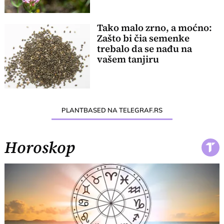
Tako malo zrno, a moćno:
Zašto bi čia semenke
trebalo da se nađu na
vašem tanjiru
PLANTBASED NA TELEGRAF.RS
Horoskop