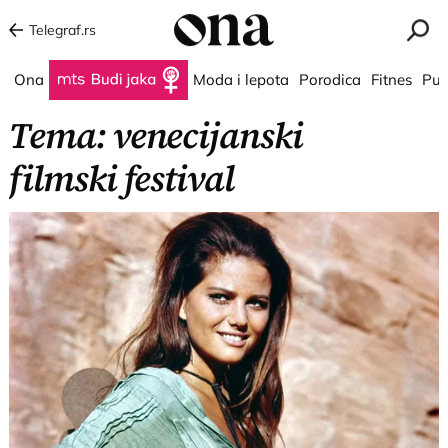
Telegraf.rs
Ona
Budi jaka
Moda i lepota
Porodica
Fitnes
Put
Tema: venecijanski
filmski festival