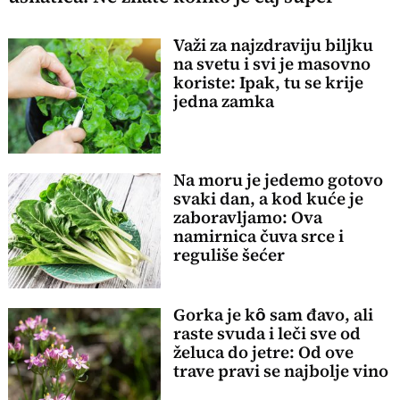
Važi za najzdraviju biljku
na svetu i svi je masovno
koriste: Ipak, tu se krije
jedna zamka
Na moru je jedemo gotovo
svaki dan, a kod kuće je
zaboravljamo: Ova
namirnica čuva srce i
reguliše šećer
Gorka je kȏ sam đavo, ali
raste svuda i leči sve od
želuca do jetre: Od ove
trave pravi se najbolje vino