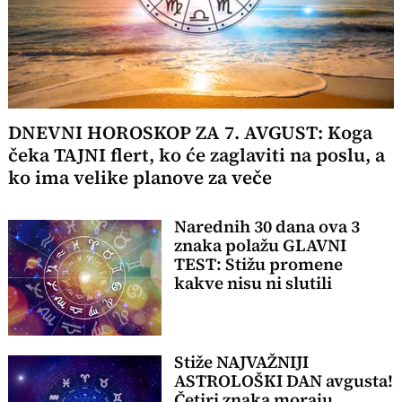
DNEVNI HOROSKOP ZA 7. AVGUST: Koga
čeka TAJNI flert, ko će zaglaviti na poslu, a
ko ima velike planove za veče
Narednih 30 dana ova 3
znaka polažu GLAVNI
TEST: Stižu promene
kakve nisu ni slutili
Stiže NAJVAŽNIJI
ASTROLOŠKI DAN avgusta!
Četiri znaka moraju