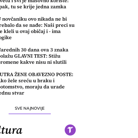
vetu i svi je masovno koriste:
pak, tu se krije jedna zamka
 novčaniku ovo nikada ne bi
rebalo da se nađe: Naši preci su
e kleli u ovaj običaj i - ima
ogike
arednih 30 dana ova 3 znaka
olažu GLAVNI TEST: Stižu
romene kakve nisu ni slutili
SUTRA ŽENE OBAVEZNO POSTE:
ko žele sreću u braku i
otomstvo, moraju da urade
ednu stvar
SVE NAJNOVIJE
tura