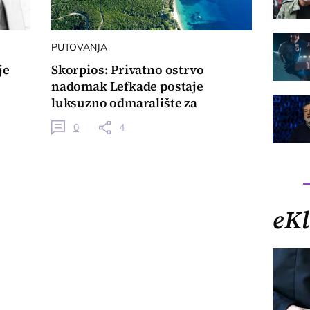
PUTOVANJA
je
Skorpios: Privatno ostrvo
nadomak Lefkade postaje
luksuzno odmaralište za
milijardere
0
4
eKl