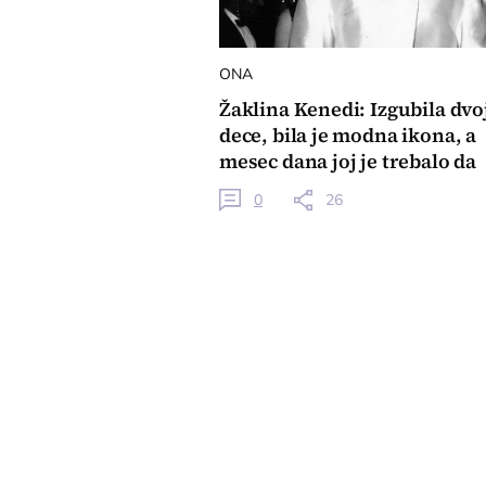
ONA
Žaklina Kenedi: Izgubila dvo
dece, bila je modna ikona, a
mesec dana joj je trebalo da
odgovori na prosidbu
0
26