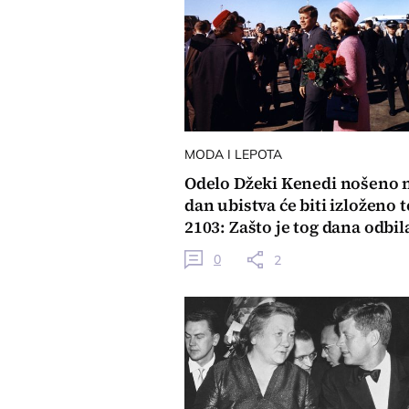
MODA I LEPOTA
Odelo Džeki Kenedi nošeno 
dan ubistva će biti izloženo 
2103: Zašto je tog dana odbil
se presvuče?
0
2