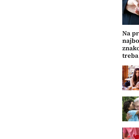
Na pr
najbol
znako
treba