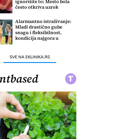
ignorišite to: Mesto bola
često otkriva uzrok
problema
Alarmantno istraživanje:
Mladi drastično gube
snagu i fleksibilnost,
kondicija najgora u
poslednjih 60 godina
SVE NA EKLINIKA.RS
ntbased