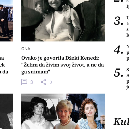
s
I
3.
U
t
s
l
4.
N
ONA
p
na
Ovako je govorila Džeki Kenedi:
p
tek
"Želim da živim svoj život, a ne da
5.
a da
ga snimam"
A
p
0
3
j
Kul