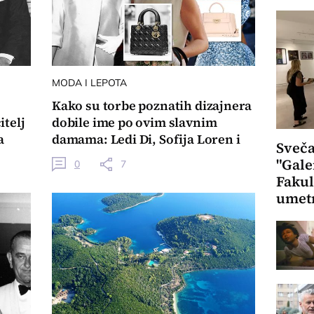
MODA I LEPOTA
Kako su torbe poznatih dizajnera
itelj
dobile ime po ovim slavnim
a
damama: Ledi Di, Sofija Loren i
Sveča
čuvena Džeki
"Gale
0
7
Fakul
umet