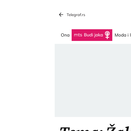
Telegraf.rs
Ona
Budi jaka
Moda i 