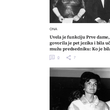
ONA
Uvela je funkciju Prve dame,
govorila je pet jezika i bila uč
mužu predsedniku: Ko je bil
Nina Hruščova?
0
7