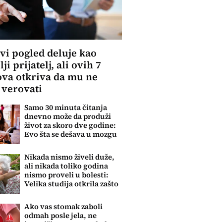
vi pogled deluje kao
ji prijatelj, ali ovih 7
va otkriva da mu ne
 verovati
Samo 30 minuta čitanja
dnevno može da produži
život za skoro dve godine:
Evo šta se dešava u mozgu
Nikada nismo živeli duže,
ali nikada toliko godina
nismo proveli u bolesti:
Velika studija otkrila zašto
Ako vas stomak zaboli
odmah posle jela, ne