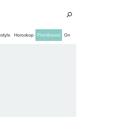
estyle
Horoskop
Plantbased
On