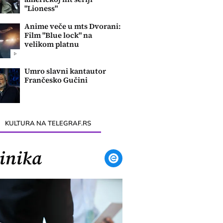
"Lioness"
Anime veče u mts Dvorani:
Film "Blue lock" na
velikom platnu
Umro slavni kantautor
Frančesko Gučini
KULTURA NA TELEGRAF.RS
inika