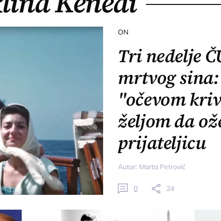
lina Kenedi
ON
Tri nedelje
mrtvog sina:
"očevom kriv
željom da ož
prijateljicu
Autor:
Marta Petrović
0
24