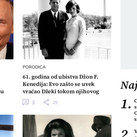
PORODICA
61. godina od ubistva Džon F.
Naj
Kenedija: Evo zašto se uvek
su
vraćao Džeki tokom njihovog
1.
burnog braka?
C
0
25
s
O
s
2.
V