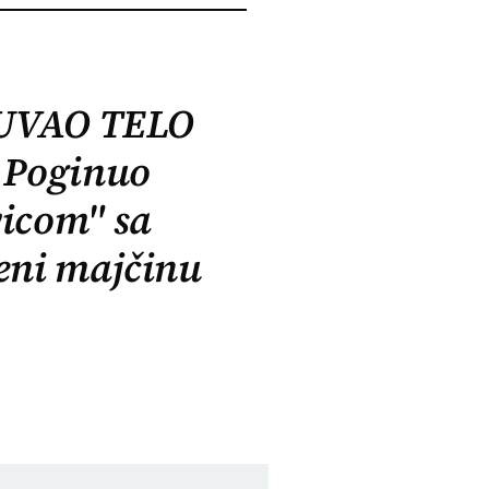
 ČUVAO TELO
 Poginuo
icom" sa
eni majčinu