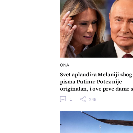
ONA
Svet aplaudira Melaniji zbog
pisma Putinu: Potez nije
originalan, i ove prve dame 
gasile ratne tenzije
1
246