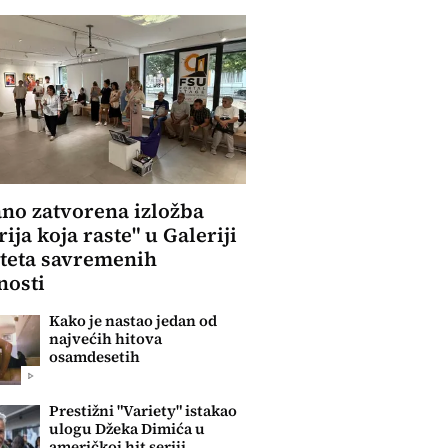
no zatvorena izložba
rija koja raste" u Galeriji
teta savremenih
nosti
Kako je nastao jedan od
najvećih hitova
osamdesetih
Prestižni "Variety" istakao
ulogu Džeka Dimića u
američkoj hit seriji