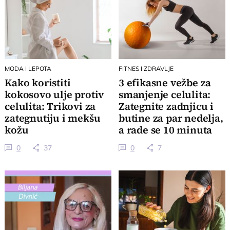
MODA I LEPOTA
FITNES I ZDRAVLJE
Kako koristiti
3 efikasne vežbe za
kokosovo ulje protiv
smanjenje celulita:
celulita: Trikovi za
Zategnite zadnjicu i
zategnutiju i mekšu
butine za par nedelja,
kožu
a rade se 10 minuta
dnevno
0
37
0
7