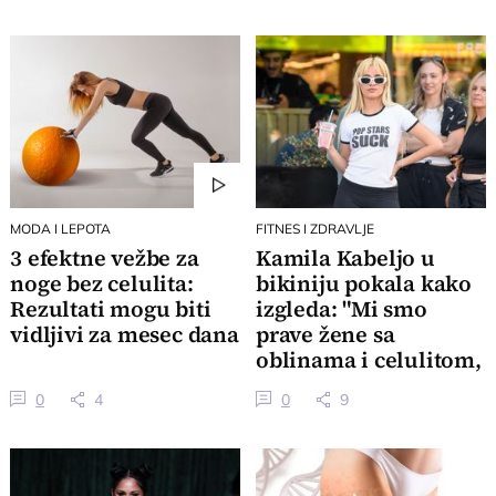
MODA I LEPOTA
FITNES I ZDRAVLJE
3 efektne vežbe za
Kamila Kabeljo u
noge bez celulita:
bikiniju pokala kako
Rezultati mogu biti
izgleda: "Mi smo
vidljivi za mesec dana
prave žene sa
oblinama i celulitom,
strijama i viškom"
0
4
0
9