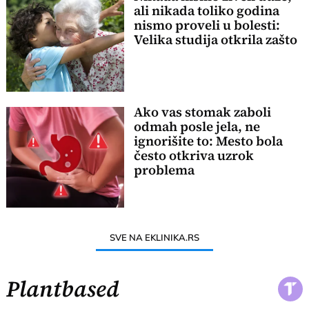
ali nikada toliko godina
nismo proveli u bolesti:
Velika studija otkrila zašto
Ako vas stomak zaboli
odmah posle jela, ne
ignorišite to: Mesto bola
često otkriva uzrok
problema
SVE NA EKLINIKA.RS
Plantbased