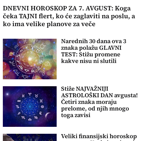
DNEVNI HOROSKOP ZA 7. AVGUST: Koga
čeka TAJNI flert, ko će zaglaviti na poslu, a
ko ima velike planove za veče
Narednih 30 dana ova 3
znaka polažu GLAVNI
TEST: Stižu promene
kakve nisu ni slutili
Stiže NAJVAŽNIJI
ASTROLOŠKI DAN avgusta!
Četiri znaka moraju
prelome, od njih mnogo
toga zavisi
Veliki finansijski horoskop