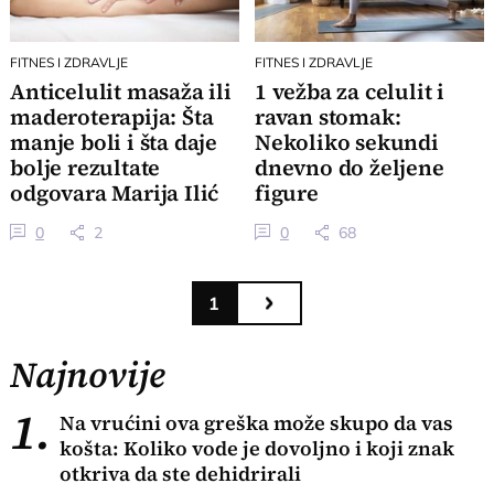
FITNES I ZDRAVLJE
FITNES I ZDRAVLJE
Anticelulit masaža ili
1 vežba za celulit i
maderoterapija: Šta
ravan stomak:
manje boli i šta daje
Nekoliko sekundi
bolje rezultate
dnevno do željene
odgovara Marija Ilić
figure
0
2
0
68
1
Najnovije
1.
Na vrućini ova greška može skupo da vas
košta: Koliko vode je dovoljno i koji znak
otkriva da ste dehidrirali