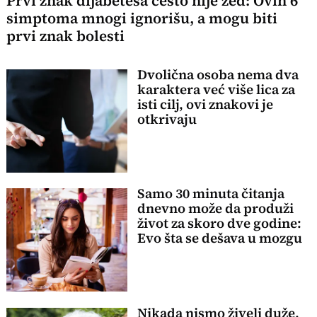
Prvi znak dijabetesa često nije žeđ: Ovih 6
simptoma mnogi ignorišu, a mogu biti
prvi znak bolesti
Dvolična osoba nema dva
karaktera već više lica za
isti cilj, ovi znakovi je
otkrivaju
Samo 30 minuta čitanja
dnevno može da produži
život za skoro dve godine:
Evo šta se dešava u mozgu
Nikada nismo živeli duže,