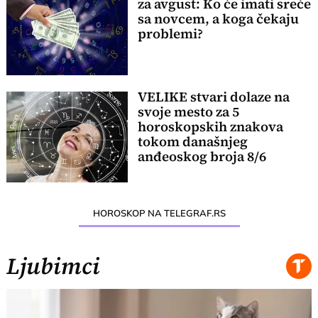
za avgust: Ko će imati sreće
sa novcem, a koga čekaju
problemi?
VELIKE stvari dolaze na
svoje mesto za 5
horoskopskih znakova
tokom današnjeg
anđeoskog broja 8/6
HOROSKOP NA TELEGRAF.RS
Ljubimci