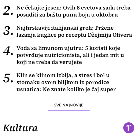
2.
Ne čekajte jesen: Ovih 8 cvetova sada treba
posaditi za baštu punu boja u oktobru
3.
Najhrskaviji italijanski greh: Pržene
lazanja kuglice po receptu Džejmija Olivera
4.
Voda sa limunom ujutru: 5 koristi koje
potvrđuje nutricionista, ali i jedan mit u
koji ne treba da verujete
5.
Klin se klinom izbija, a stres i bol u
stomaku ovom biljkom iz porodice
usnatica: Ne znate koliko je čaj super
SVE NAJNOVIJE
Kultura