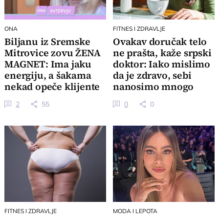
ONA
FITNES I ZDRAVLJE
Biljanu iz Sremske
Ovakav doručak telo
Mitrovice zovu ŽENA
ne prašta, kaže srpski
MAGNET: Ima jaku
doktor: Iako mislimo
energiju, a šakama
da je zdravo, sebi
nekad opeče klijente
nanosimo mnogo
tokom masaže
štete
2
55
0
0
FITNES I ZDRAVLJE
MODA I LEPOTA