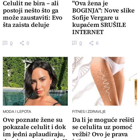
Celulit ne bira – ali
"Ova žena je
postoji nešto što ga
BOGINJA": Nove slike
može zaustaviti: Evo
Sofije Vergare u
šta zaista deluje
kupaćem SRUŠILE
INTERNET
0
0
0
6
MODA I LEPOTA
FITNES I ZDRAVLJE
Ove poznate žene su
Da li je moguće rešiti
pokazale celulit i dok
se celulita uz pomoć
im jedni aplaudiraju,
vežbi? Ovo je prava