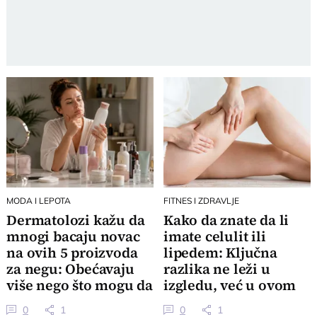
MODA I LEPOTA
FITNES I ZDRAVLJE
Dermatolozi kažu da
Kako da znate da li
mnogi bacaju novac
imate celulit ili
na ovih 5 proizvoda
lipedem: Ključna
za negu: Obećavaju
razlika ne leži u
više nego što mogu da
izgledu, već u ovom
ispune
osećaju
0
1
0
1