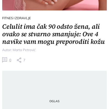
FITNES I ZDRAVLJE
Celulit ima čak 90 odsto žena, ali
ovako se stvarno smanjuje: Ove 4
navike vam mogu preporoditi kožu
Autor:
Marta Petrović
0
7