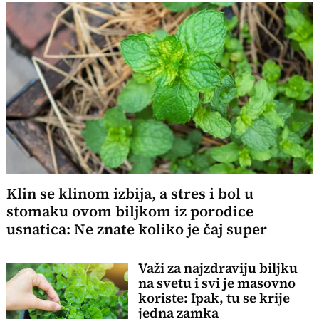
Klin se klinom izbija, a stres i bol u
stomaku ovom biljkom iz porodice
usnatica: Ne znate koliko je čaj super
Važi za najzdraviju biljku
na svetu i svi je masovno
koriste: Ipak, tu se krije
jedna zamka