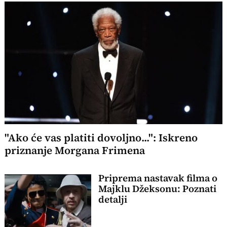
"Ako će vas platiti dovoljno...": Iskreno
priznanje Morgana Frimena
Priprema nastavak filma o
Majklu Džeksonu: Poznati
detalji