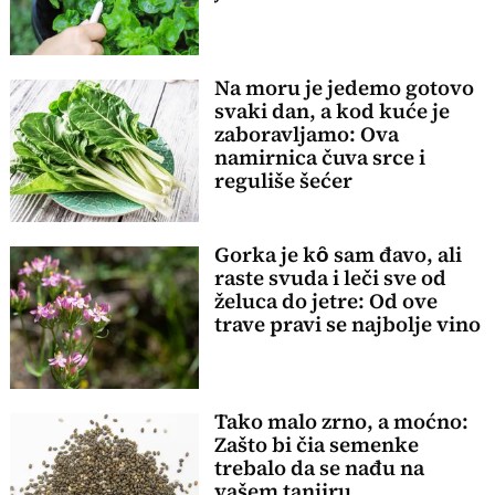
Na moru je jedemo gotovo
svaki dan, a kod kuće je
zaboravljamo: Ova
namirnica čuva srce i
reguliše šećer
Gorka je kȏ sam đavo, ali
raste svuda i leči sve od
želuca do jetre: Od ove
trave pravi se najbolje vino
Tako malo zrno, a moćno:
Zašto bi čia semenke
trebalo da se nađu na
vašem tanjiru