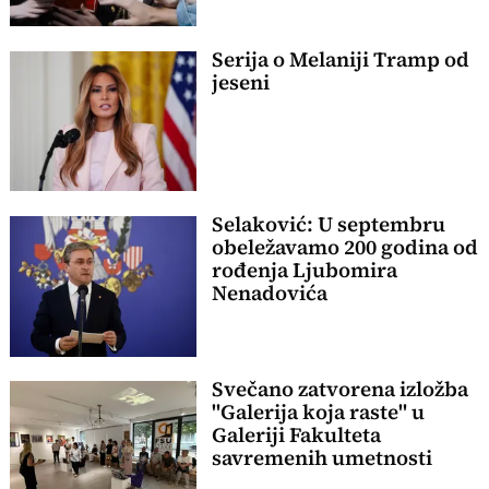
Serija o Melaniji Tramp od
jeseni
Selaković: U septembru
obeležavamo 200 godina od
rođenja Ljubomira
Nenadovića
Svečano zatvorena izložba
"Galerija koja raste" u
Galeriji Fakulteta
savremenih umetnosti