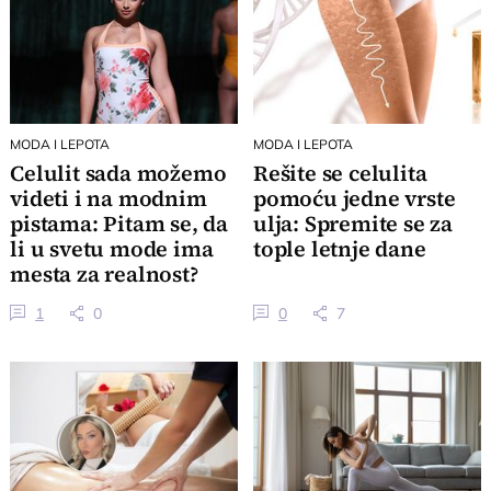
MODA I LEPOTA
MODA I LEPOTA
Celulit sada možemo
Rešite se celulita
videti i na modnim
pomoću jedne vrste
pistama: Pitam se, da
ulja: Spremite se za
li u svetu mode ima
tople letnje dane
mesta za realnost?
1
0
0
7