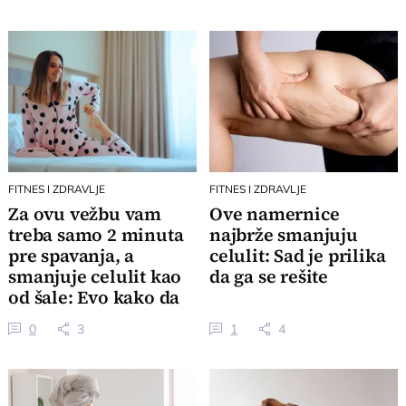
FITNES I ZDRAVLJE
FITNES I ZDRAVLJE
Za ovu vežbu vam
Ove namernice
treba samo 2 minuta
najbrže smanjuju
pre spavanja, a
celulit: Sad je prilika
smanjuje celulit kao
da ga se rešite
od šale: Evo kako da
je uradite
0
3
1
4