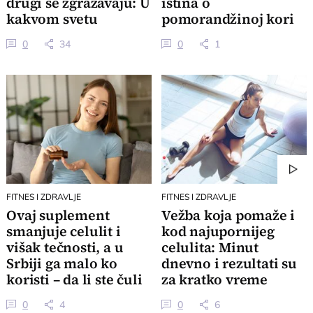
drugi se zgražavaju: U
istina o
kakvom svetu
pomorandžinoj kori
živimo?
0
34
0
1
FITNES I ZDRAVLJE
FITNES I ZDRAVLJE
Ovaj suplement
Vežba koja pomaže i
smanjuje celulit i
kod najupornijeg
višak tečnosti, a u
celulita: Minut
Srbiji ga malo ko
dnevno i rezultati su
koristi – da li ste čuli
za kratko vreme
za njega?
vidljivi
0
4
0
6