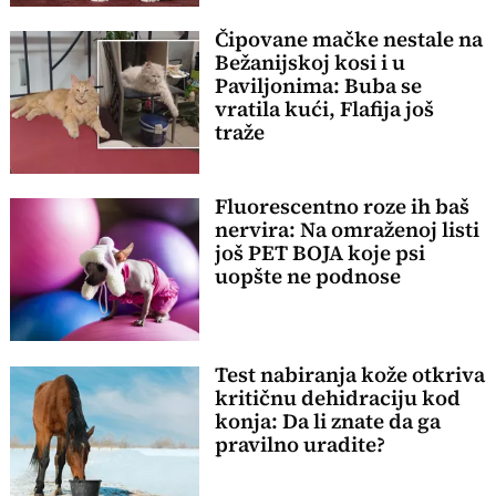
Čipovane mačke nestale na
Bežanijskoj kosi i u
Paviljonima: Buba se
vratila kući, Flafija još
traže
Fluorescentno roze ih baš
nervira: Na omraženoj listi
još PET BOJA koje psi
uopšte ne podnose
Test nabiranja kože otkriva
kritičnu dehidraciju kod
konja: Da li znate da ga
pravilno uradite?